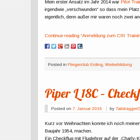
Mein erster Ansatz im Jahr 2014 war
Pilot Tra
irgendwie „verschwunden“ so dass mein Platz
eigentlich, denn außer mir waren noch zwei an
Continue reading “Anmeldung zum CRI Trainin
Posted in
Fliegerclub Erding
,
Weiterbildung
Piper L 18C – Check
Posted on
7. Januar 2016
by
Taildragger
Kurz vor Weihnachten konnte ich noch meinen
Baujahr 1954, machen.
Ein Checkflug mit Fluglehrer auf der „Charly-