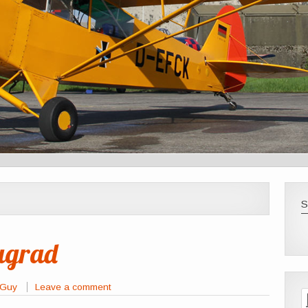
ugrad
rGuy
Leave a comment