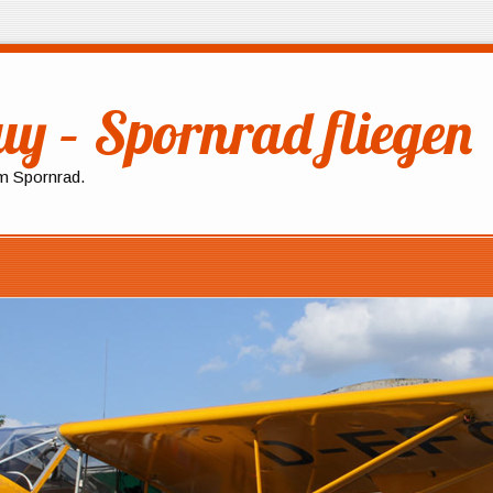
y – Spornrad fliegen
em Spornrad.